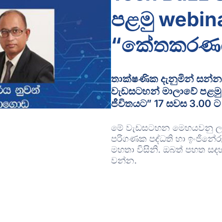
පළමු webi
“කේතකරණය 
තාක්ෂණික දැනුමින් සන්නද
වැඩසටහන් මාලාවේ පළ
ජීවිතයට” 17 සවස 3.00 
මේ වැඩසටහන මෙහයවනු ලබ
පරිගණක පද්ධති හා ඉංජිනේර
මහතා විසිනි. ඔබත් පහත සදහන
වන්න.