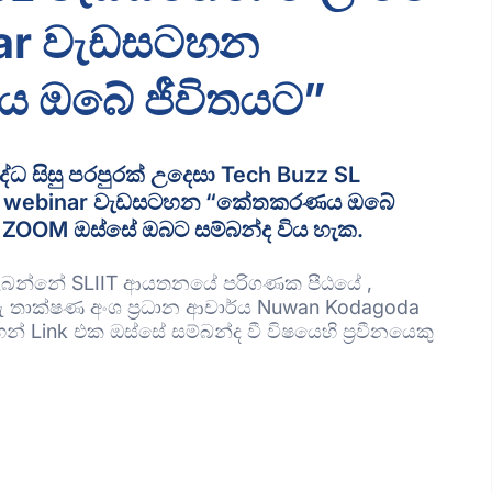
nar වැඩසටහන
ඔබේ ජීවිතයට”
්ධ සිසු පරපුරක් උදෙසා Tech Buzz SL
මු webinar වැඩසටහන “කේතකරණය ඔබේ
ට ZOOM ඔස්සේ ඔබට සම්බන්ද විය හැක.
න්නේ SLIIT ආයතනයේ පරිගණක පීඨයේ ,
ු තාක්ෂණ අංශ ප්‍රධාන ආචාර්ය Nuwan Kodagoda
් Link එක ඔස්සේ සම්බන්ද වී විෂයෙහි ප්‍රවීනයෙකු