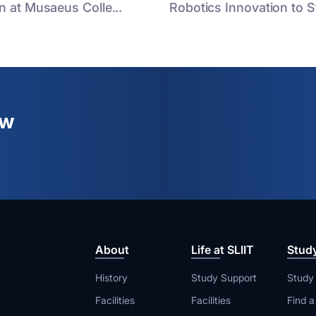
n at Musaeus Colle...
Robotics Innovation to St
ew
About
Life at SLIIT
Stud
History
Study Support
Study
Facilities
Facilities
Find 