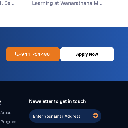
. Se...
Learning at Wanarathana M...
+94 11 754 4801
Apply Now
y
Newsletter to get in touch
 Areas
a Program